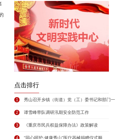
储
的
点击排行
1
秀山召开乡镇（街道）党（工）委书记和部门一
2
谭雪峰带队调研汛期安全防范工作
3
《重庆市民兵权益保障办法》政策解读
4
“同心呵护·健康秀山”医疗器械捐赠仪式顺