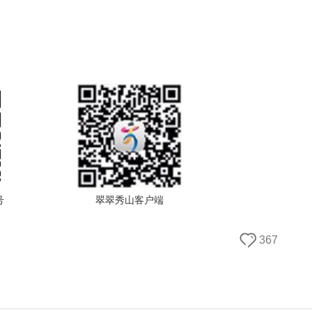
号
翠翠秀山客户端
367