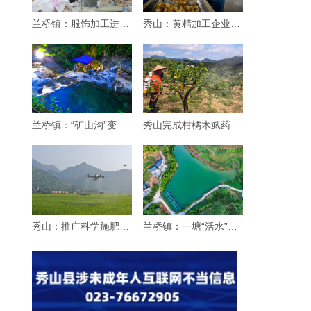
兰桥镇：服饰加工进乡村
秀山：黄精加工企业生产忙
兰桥镇：“矿山沟”变身“纳凉沟”
秀山完成柑橘木虱药效试验 筛选优质药剂
秀山：推广科学施肥增效“三新”技术 赋能粮
兰桥镇：一塘“活水”引客来