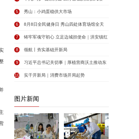
5
秀山：小鸡蛋稳供大市场
6
8月8日全民健身日 秀山四处体育场馆全天
7
铸牢军魂守初心 立足边城担使命｜洪安镇红
8
领航丨夯实基础开新局
实
整
9
习近平总书记关切事｜厚植营商沃土推动东
10
实干开新局｜消费市场开局起势
并
图片新闻
主
营