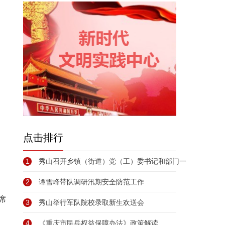
点击排行
1
秀山召开乡镇（街道）党（工）委书记和部门一
2
谭雪峰带队调研汛期安全防范工作
席
3
秀山举行军队院校录取新生欢送会
4
《重庆市民兵权益保障办法》政策解读