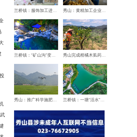
兰桥镇：服饰加工进乡村
秀山：黄精加工企业生产忙
全
马
大
建
兰桥镇：“矿山沟”变身“纳凉沟”
秀山完成柑橘木虱药效试验 筛选优质药剂
投
秀山：推广科学施肥增效“三新”技术 赋能粮
兰桥镇：一塘“活水”引客来
机
让武
键
求