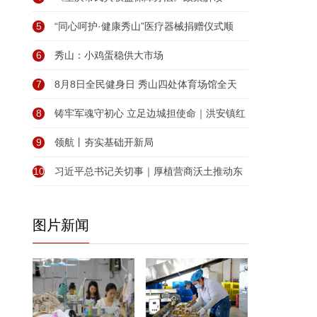
5
“同心呵护·健康秀山”医疗器械捐赠仪式顺
6
秀山：小鸡蛋稳供大市场
7
8月8日全民健身日 秀山四处体育场馆全天
8
铸牢军魂守初心 立足边城担使命｜洪安镇红
9
领航丨夯实基础开新局
10
习近平总书记关切事｜厚植营商沃土推动东
图片新闻