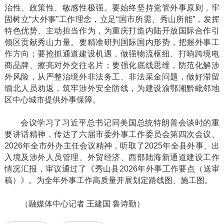
治性、政策性、敏感性极强。要始终坚持党管外事原则，牢
固树立
“大外事”工作理念，立足“国市所需、秀山所能”，发挥
特色优势、主动担当作为，为重庆打造内陆开放国际合作引
领区贡献秀山力量。要精准研判国际国内形势，把握外事工
作方向；要抢抓通道建设机遇，做强物流枢纽、打响跨境电
商品牌、擦亮对外交往名片；要强化底线思维，防范化解涉
外风险，从严整治境外非法务工、非法采金问题，做好滞留
缅北人员劝返，筑牢涉外安全防线，为建设渝鄂湘黔毗邻地
区中心城市提供外事保障。
会议学习了习近平总书记同美国总统特朗普会谈时的重
要讲话精神，传达了六届市委外事工作委员会第四次会议、
2026年全市外办主任会议精神，听取了2025年全县外事、出
入境及涉外人员管理、外贸经济、西部陆海新通道建设工作
情况汇报，审议通过了《秀山县2026年外事工作要点（送审
稿）》。为全年外事工作高质量开展划定路线图、施工图。
（融媒体中心记者
王建国
鲁诗勤）