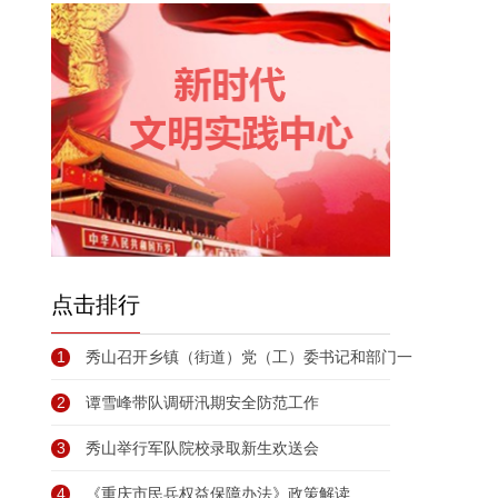
点击排行
1
秀山召开乡镇（街道）党（工）委书记和部门一
2
谭雪峰带队调研汛期安全防范工作
3
秀山举行军队院校录取新生欢送会
4
《重庆市民兵权益保障办法》政策解读