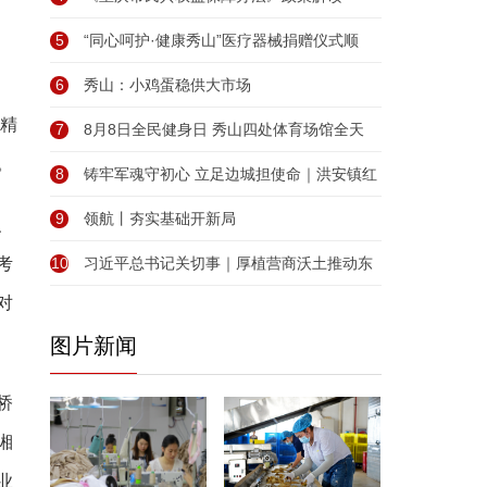
5
“同心呵护·健康秀山”医疗器械捐赠仪式顺
6
秀山：小鸡蛋稳供大市场
式精
7
8月8日全民健身日 秀山四处体育场馆全天
。
8
铸牢军魂守初心 立足边城担使命｜洪安镇红
9
领航丨夯实基础开新局
、
考
10
习近平总书记关切事｜厚植营商沃土推动东
对
图片新闻
桥
湘
业