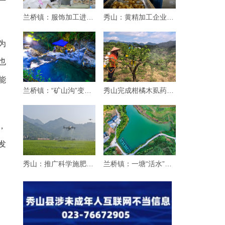
兰桥镇：服饰加工进乡村
秀山：黄精加工企业生产忙
为
也
能
兰桥镇：“矿山沟”变身“纳凉沟”
秀山完成柑橘木虱药效试验 筛选优质药剂
，
发
秀山：推广科学施肥增效“三新”技术 赋能粮
兰桥镇：一塘“活水”引客来