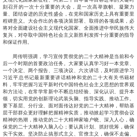
刻召开的一次十分重要的大会，是一次高举旗帜、凝聚力
量、团结奋进的历史性盛会，在党和国家历史上具有重要里
程碑意义。大会作出的各项决策部署、取得的各项成果，必
将对全面建设社会主义现代化国家、全面推进中华民族伟大
复兴，对夺取中国特色社会主义新胜利发挥十分重要的指导
和保证作用。
周传明强调，学习宣传贯彻党的二十大精神是当前和今
后一个时期的首要政治任务。大家要认真学习好一本党章、
一个决定、两个报告、三项决议、六次讲话，及时跟进学习
习近平总书记最新重要讲话精神和党的二十大有关书籍材
料，牢牢把握习近平新时代中国特色社会主义思想的世界观
和方法论，在常学常新中不断总结经验、深化认识、提升本
领，切实用党的创新理论武装头脑、指导实践、推动工作。
要下基层、分行业、面对面传达好党的二十大精神，帮助基
层干部群众更好理解把握精神实质，推动掀起学习贯彻会议
精神的热潮，推动党的二十大精神家喻户晓、深入人心，确
保党的二十大精神入脑入心；要认真计划、抓好统筹，确保
实干实效。坚决防止搞形式主义、官僚主义，确保不走偏、