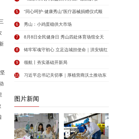
、
5
“同心呵护·健康秀山”医疗器械捐赠仪式顺
三
6
秀山：小鸡蛋稳供大市场
农
7
8月8日全民健身日 秀山四处体育场馆全天
新
8
铸牢军魂守初心 立足边城担使命｜洪安镇红
9
领航丨夯实基础开新局
攻坚
10
习近平总书记关切事｜厚植营商沃土推动东
动
里
图片新闻
效
着