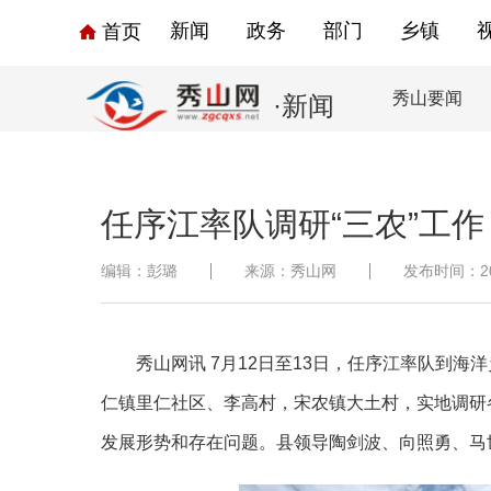
新闻
政务
部门
乡镇
首页
秀山要闻
·新闻
任序江率队调研“三农”工作
编辑：彭璐
来源：秀山网
发布时间：2022
秀山网讯
7月12日至13日，任序江率队到
仁镇里仁社区、李高村，宋农镇大土村，实地调研
发展形势和存在问题。县领导陶剑波、向照勇、马