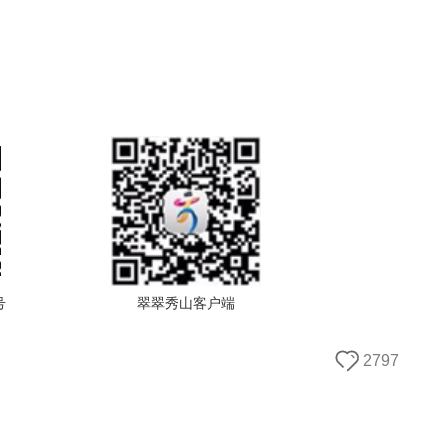
号
翠翠秀山客户端
2797