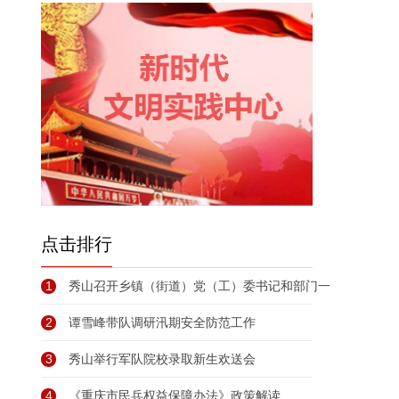
点击排行
1
秀山召开乡镇（街道）党（工）委书记和部门一
2
谭雪峰带队调研汛期安全防范工作
3
秀山举行军队院校录取新生欢送会
4
《重庆市民兵权益保障办法》政策解读