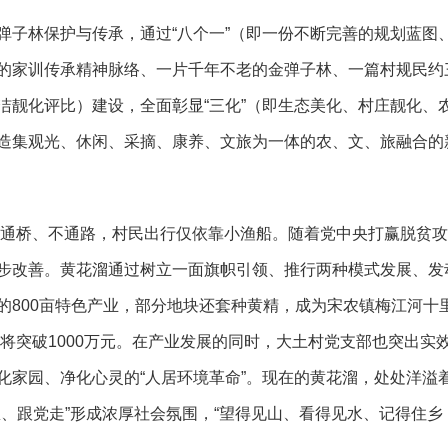
弹子林保护与传承，
通过
“八个一”（即一份不断完善的规划蓝图
的家训传承精神脉络、一片千年不老的金弹子林、一篇村规民约
洁靓化评比）建设，全面彰显“三化”（即生态美化、村庄靓化、
造集观光、休闲、采摘、康养、文旅为一体的农、文、旅融合的
溜不通桥、不通路，村民出行仅依靠小渔船。随着党中央打赢脱贫
步改善。黄花溜通过树立一面旗帜引领、推行两种模式发展、发
的800亩特色产业，部分地块还套种黄精，成为宋农镇梅江河十
值将突破1000万元。在产业发展的同时，大土村党支部也突出实
化家园、
净化心灵的
“人居环境革命”。现在的黄花溜，处处洋溢
恩、
跟党走
”形成浓厚社会氛围，“望得见山、看得见水、
记得住乡