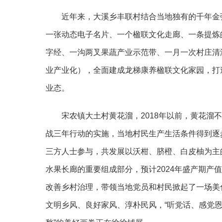
近年来，大溪乡丰联村结合当地独有的千年金
一张动态电子名片、一个楹联文化走廊、一条提炼
字经、一沟两叉果蔬产业示范带、一月一次村庄清
业产业化），全面建成龙梯康养楹联文化家园，打
业态。
宋农镇大土村黄花溜，2018年以前，黄花
战三年行动的实施，当地村民生产生活条件得到逐
三方人士参与，共发展以沃柑、脐橙、白皮柚为主
水果长廊的重要组成部分，
预计
2024年盛产期产
改善乡村治理，带领当地党员和村民掀起了一场美
文明乡风、良好家风、淳朴民风，“听党话、感党