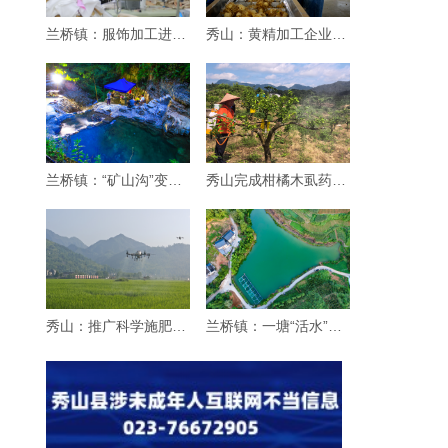
兰桥镇：服饰加工进乡村
秀山：黄精加工企业生产忙
兰桥镇：“矿山沟”变身“纳凉沟”
秀山完成柑橘木虱药效试验 筛选优质药剂
秀山：推广科学施肥增效“三新”技术 赋能粮
兰桥镇：一塘“活水”引客来