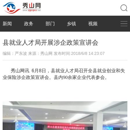
新闻
政务
部门
乡镇
视频
县就业人才局开展涉企政策宣讲会
编辑：严东波
来源：秀山网
发布时间:2018/6/8 14:23:07
秀山网讯
6
月
8
日，县就业人才局召开全县就业创业和失
业保险涉企政策宣讲会。县内
90
余
家企业
代表参会
。