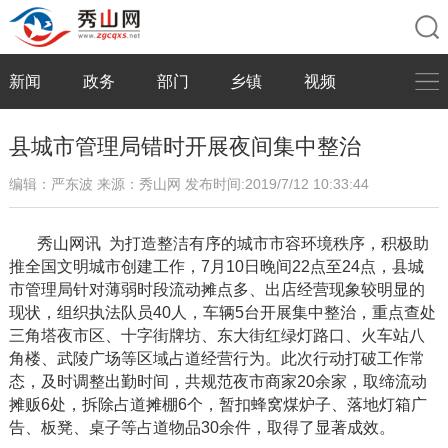
新闻
政务
部门
乡镇
视频
县城市管理局错时开展夜间集中整治
编辑：严东波
来源：秀山网
发布时间:2019/7/12 10:33:44
秀山网讯
为打造整洁有序的城市市容环境秩序，积极助
推全国文明城市创建工作，
7
月
10
日晚间
22
点至
24
点，县城
市管理局针对薄弱时段流动摊点多、出店经营现象较明显的
现状，组织执法队员
40
人，车辆
5
台开展集中整治，重点查处
三角塔夜市区、十字街牌坊、东大街红绿灯路口、火车站八
角楼、武陵广场等区域占道经营行为。此次行动打破工作常
态，及时调整出勤时间，共规范夜市商家
20
余家，取缔流动
摊贩
6
处，拆除占道摊棚
6
个，暂扣蜂窝煤炉子、落地灯箱广
告、板凳、桌子等占道物品
30
余件，取得了显著成效。