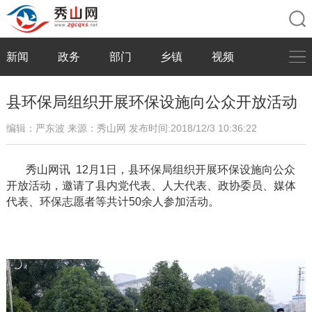
新闻
政务
部门
乡镇
视频
县环保局组织开展环保设施向公众开放活动
编辑：严东波
来源：秀山网
发布时间:2018/12/3 10:36:22
秀山网讯
12
月
1
日，县环保局组织开展环保设施向公众
开放活动，邀请了县内党代表、人大代表、政协委员、媒体
代表、环保志愿者等共计
50
余人参加活动。