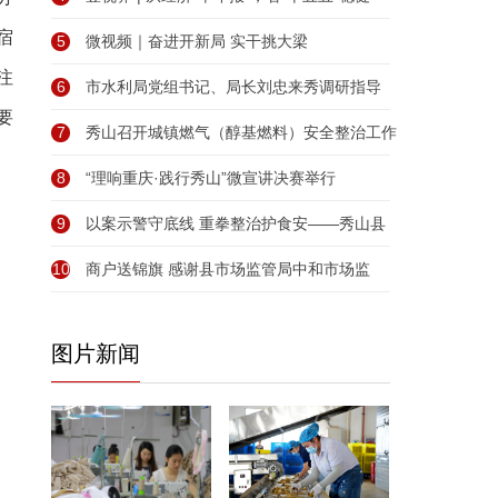
宿
5
微视频｜奋进开新局 实干挑大梁
注
6
市水利局党组书记、局长刘忠来秀调研指导
要
7
秀山召开城镇燃气（醇基燃料）安全整治工作
8
“理响重庆·践行秀山”微宣讲决赛举行
9
以案示警守底线 重拳整治护食安——秀山县
10
商户送锦旗 感谢县市场监管局中和市场监
图片新闻