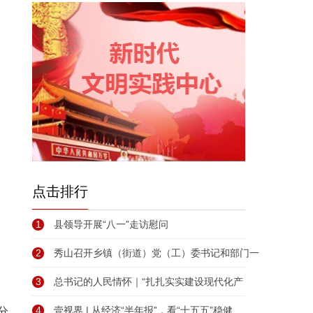
点击排行
1
县领导开展“八一”走访慰问
2
秀山召开乡镇（街道）党（工）委书记和部门一
3
总书记的人民情怀｜“扎扎实实建设现代化产
4
壹视界 | 从经济“半年报”，看“十五五”稳健
分