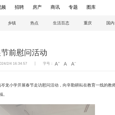
视频
招聘
房产
商讯
专题
图库
乡镇
热点
生活百态
重庆
国内
展节前慰问活动
/2/4 16:34:57
字号：
镇岑龙小学开展春节走访慰问活动，向辛勤耕耘在教育一线的教
福。