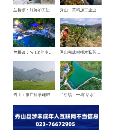
兰桥镇：服饰加工进乡村
秀山：黄精加工企业生产忙
兰桥镇：“矿山沟”变身“纳凉沟”
秀山完成柑橘木虱药效试验 筛选优质药剂
秀山：推广科学施肥增效“三新”技术 赋能粮
兰桥镇：一塘“活水”引客来