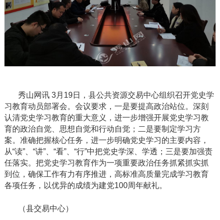
秀山网讯
3
月
19
日，县公共资源交易中心组织召开党史学
习教育动员部署会。会议要求，一是要提高政治站位。深刻
认清党史学习教育的重大意义，进一步增强开展党史学习教
育的政治自觉、思想自觉和行动自觉；二是要制定学习方
案。准确把握核心任务，进一步明确党史学习的主要内容，
从“读”、“讲”、“看”、“行”中把党史学深、学透；三是要加强责
任落实。把党史学习教育作为一项重要政治任务抓紧抓实抓
到位，确保工作有力有序推进，高标准高质量完成学习教育
各项任务，以优异的成绩为建党
100
周年献礼。
（县交易中心）