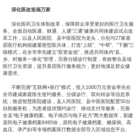
深化医改造福万家
深化医药卫生体制改革，保障群众享受更好的医疗卫生服
务。
全面启动医通、财通、人通
“三通”健康共同体建设试点改
革工作，以县人民医院、县中医医院为龙头，分别与27家基
层医疗机构组建紧密型医共体，打造“上联”、“中帮”、“下捆”三
级模式，在全市率先建立“双资金池”，推进共同体内“县、
乡、村服务一体化”管理，完善分级诊疗制度，有效整合县域
医疗卫生资源，提升基层医疗服务能力，更好地满足群众健
康需求。
不断完善
“互联网+医疗”模式，投入1000万元资金率先在
全市建成家庭医生签约服务、分级诊疗、双向转诊等信息系
统；推进智慧医院建设，县人民医院、县中医医院配置50台
自助服务机，为患者提供预约诊疗、移动支付等服务，完善
全县“电子健康档案、电子病历与电子处方”两大数据库，新建
居民电子健康档案8485份，居民电子健康档案、糖尿病、高
血压、孕产妇等专项档案医疗数据全部导入区域信息平台。