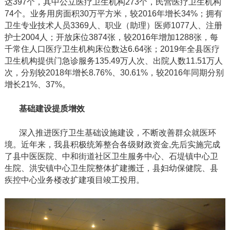
达397个，其中公立医疗卫生机构273个，民营医疗卫生机构
74个。业务用房面积30万平方米，较2016年增长34%；拥有
卫生专业技术人员3369人、职业（助理）医师1077人、注册
护士2004人；开放床位3874张，较2016年增加1288张，每
千常住人口医疗卫生机构床位数达6.64张；2019年全县医疗
卫生机构提供门急诊服务135.49万人次、出院人数11.51万人
次，分别较2018年增长8.76%、30.61%，较2016年同期分别
增长21%、37%。
基础建设提质增效
深入推进医疗卫生基础设施建设，不断改善群众就医环
境。近年来，我县积极
统筹整合各级财政资金
,先后实施完成
了县中医医院、中和街道社区卫生服务中心、石堤镇中心卫
生院、洪安镇中心卫生院整体扩建搬迁，县妇幼保健院、县
疾控中心业务楼改扩建项目竣工投用。