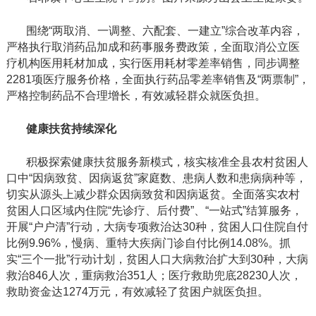
围绕
“两取消、一调整、六配套、一建立”综合改革内容，
严格执行取消药品加成和药事服务费政策，全面取消公立医
疗机构医用耗材加成，实行医用耗材零差率销售，同步调整
2281项医疗服务价格，全面执行药品零差率销售及“两票制”，
严格控制药品不合理增长，有效减轻群众就医负担。
健康扶贫持续深化
积极探索健康扶贫服务新模式，核实核准全县
农村贫困人
口中
“因病致贫、因病返贫”家庭数、患病人数和患病病种等，
切实从源头上减少群众因病致贫和因病返贫。全面落实农村
贫困人口区域内住院“先诊疗、后付费”、“一站式”结算服务
，
开展
“户户清”行动，大病专项救治达30种，贫困人口住院自付
比例9.96%，慢病、重特大疾病门诊自付比例14.08%。抓
实“三个一批”行动计划，贫困人口大病救治扩大到30种，大病
救治846人次，重病救治351人；医疗救助兜底28230人次，
救助资金达1274万元，有效减轻了贫困户就医负担。