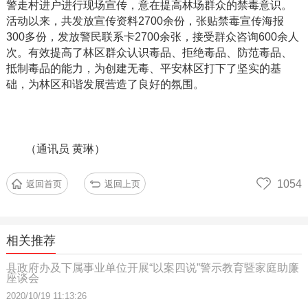
警走村进户进行现场宣传，意在提高林场群众的禁毒意识。
活动以来，共发放宣传资料
2700
余份，张贴禁毒宣传海报
300
多份，发放警民联系卡
2700
余张，接受群众咨询
600
余人
次。有效提高了林区群众认识毒品、拒绝毒品、防范毒品、
抵制毒品的能力，为创建无毒、平安林区打下了坚实的基
础，为林区和谐发展营造了良好的氛围。
（通讯员
黄琳）
1054
返回首页
返回上页
相关推荐
县政府办及下属事业单位开展“以案四说”警示教育暨家庭助廉
座谈会
2020/10/19 11:13:26