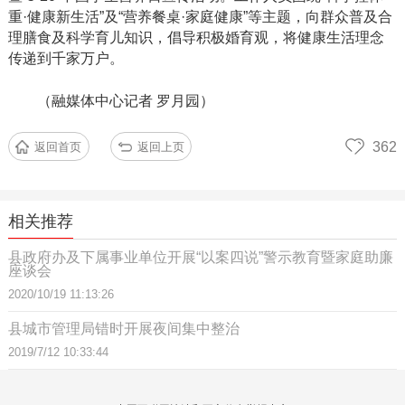
重
·
健康新生活
”及“营养餐桌
·
家庭健康
”等
主题，向群众普及合
理膳食及科学育儿知识，倡导积极婚育观，将健康生活理念
传递到千家万户。
（融媒体中心记者 罗月园）
362
返回首页
返回上页
相关推荐
县政府办及下属事业单位开展“以案四说”警示教育暨家庭助廉
座谈会
2020/10/19 11:13:26
县城市管理局错时开展夜间集中整治
2019/7/12 10:33:44