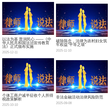
以法为基 普润民心 ——《中
破除陈念，法律为农村妇女筑
华人民共和国法治宣传教育
牢权益“平等之墙”
法》正式颁布实施
2025-11-10
2025-12-11
个体工商户减半征收个人所得
非法金融活动法律风险防范
税政策解析
2025-09-08
2025-10-10