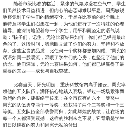
随着市级比赛的临近，紧张的气氛弥漫在空气中。学生
们虽然技术日益精进，但内心的忐忑却难以平息。周宪敏锐
地察觉到了学生们的情绪变化，于是在比赛前的那个晚上，
他特意将学生们召集在一起，为他们进行了一次特殊的心理
辅导。他深情地望着每一个学生，用平和而坚定的语气说
道：
“孩子们，记住，无论比赛结果如何，你们都已经是最出
色的了。这段时间，我亲眼见证了你们的努力、坚持和不放
弃。这些宝贵的品质，比任何一个奖杯都更加闪耀。”周宪的
话语如同一股暖流，温暖了学生们的心房，也坚定了他们的
信念。他们深知，无论比赛结果如何，他们都已经赢得了最
重要的东西——成长与自我突破。
比赛当天，阳光明媚，重庆科技馆内高手如云。周宪率
领他的五支队伍，满怀信心地踏入赛场。经过一场场紧张而
激烈的角逐，捷报终于传来：在全市仅有的六个一等奖中，
周宪的队伍勇夺两个一等奖，还获得了两个二等奖和一个三
等奖。五支队伍全部载誉而归，如此辉煌的战绩，让在场的
每一个人都深受震撼，这样的胜利来之不易，它背后是学生
们日以继夜的努力和周宪无私的付出。