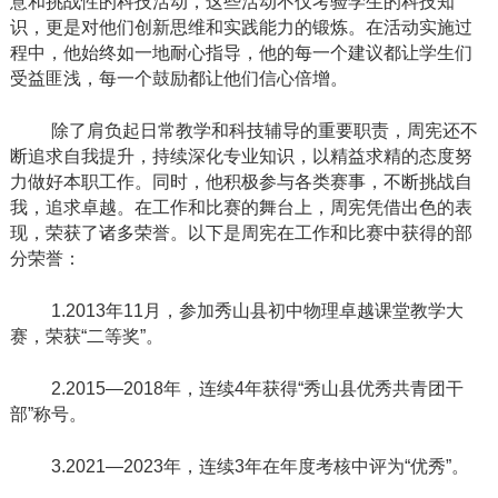
意和挑战性的科技活动，这些活动不仅考验学生的科技知
识，更是对他们创新思维和实践能力的锻炼。在活动实施过
程中，他始终如一地耐心指导，他的每一个建议都让学生们
受益匪浅，每一个鼓励都让他们信心倍增。
除了肩负起日常教学和科技辅导的重要职责，周宪还不
断追求自我提升，持续深化专业知识，以精益求精的态度努
力做好本职工作。同时，他积极参与各类赛事，不断挑战自
我，追求卓越。在工作和比赛的舞台上，周宪凭借出色的表
现，荣获了诸多荣誉。以下是周宪在工作和比赛中获得的部
分荣誉：
1.2013
年
11
月，参加秀山县初中物理卓越课堂教学大
赛，荣获“二等奖”。
2.2015
—
2018
年，连续
4
年获得“秀山县优秀共青团干
部”称号。
3.2021
—
2023
年，连续
3
年在年度考核中评为“优秀”。