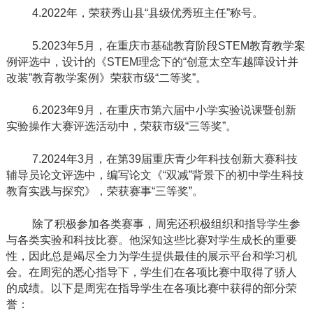
4.2022
年，荣获秀山县“县级优秀班主任”称号。
5.2023
年
5
月，在重庆市基础教育阶段
STEM
教育教学案
例评选中，设计的《
STEM
理念下的“创意太空车越障设计并
改装”教育教学案例》荣获市级“二等奖”。
6.2023
年
9
月，在重庆市第六届中小学实验说课暨创新
实验操作大赛评选活动中，荣获市级“三等奖”。
7.2024
年
3
月，在第
39
届重庆青少年科技创新大赛科技
辅导员论文评选中，编写论文《“双减”背景下的初中学生科技
教育实践与探究》，荣获赛事“三等奖”。
除了积极参加各类赛事，周宪还积极组织和指导学生参
与各类实验和科技比赛。他深知这些比赛对学生成长的重要
性，因此总是竭尽全力为学生提供最佳的展示平台和学习机
会。在周宪的悉心指导下，学生们在各项比赛中取得了骄人
的成绩。以下是周宪在指导学生在各项比赛中获得的部分荣
誉：