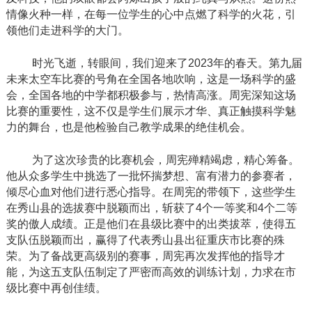
情像火种一样，在每一位学生的心中点燃了科学的火花，引
领他们走进科学的大门。
时光飞逝，转眼间，我们迎来了
2023
年的春天。第九届
未来太空车比赛的号角在全国各地吹响，这是一场科学的盛
会，全国各地的中学都积极参与，热情高涨。周宪深知这场
比赛的重要性，这不仅是学生们展示才华、真正触摸科学魅
力的舞台，也是他检验自己教学成果的绝佳机会。
为了这次珍贵的比赛机会，周宪殚精竭虑，精心筹备。
他从众多学生中挑选了一批怀揣梦想、富有潜力的参赛者，
倾尽心血对他们进行悉心指导。在周宪的带领下，这些学生
在秀山县的选拔赛中脱颖而出，斩获了
4
个一等奖和
4
个二等
奖的傲人成绩。正是他们在县级比赛中的出类拔萃，使得五
支队伍脱颖而出，赢得了代表秀山县出征重庆市比赛的殊
荣。为了备战更高级别的赛事，周宪再次发挥他的指导才
能，为这五支队伍制定了严密而高效的训练计划，力求在市
级比赛中再创佳绩。