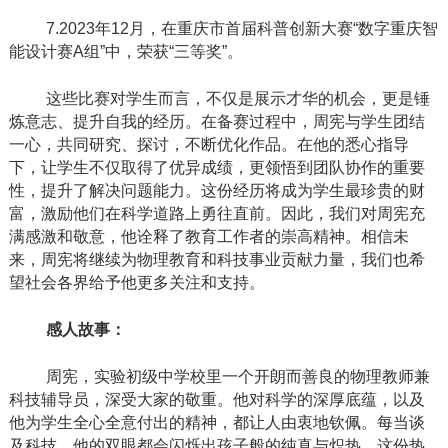
7.2023
年
12
月，在重庆市首届科普创新大赛“数字重庆智
能设计赛
A
组”中，荣获“三等奖”。
这些比赛对学生而言，不仅是展示才华的机会，更是锤
炼意志、提升自我的经历。在备赛过程中，周宪与学生团结
一心，共同研究、探讨，不断优化作品。在他的悉心指导
下，让学生不仅取得了优异成绩，更领悟到团队协作的重要
性，提升了解决问题能力。这份经历将成为学生最珍贵的财
富，激励他们在科学道路上勇往直前。因此，我们对周宪充
满感激和敬意，他诠释了教育工作者的崇高精神。相信未
来，周宪将继续为物理教育和科技事业贡献力量，我们也希
望社会各界给予他更多关注和支持。
感人故事：
周宪，实验初级中学校里一个开朗而善良的物理教师兼
科技辅导员，深受大家的敬重。他对科学的深厚底蕴，以及
他为学生全心全意付出的精神，都让人由衷地钦佩。每当谈
及科技，他的双眼都会闪烁出孩子般的纯真与炽热。这份热