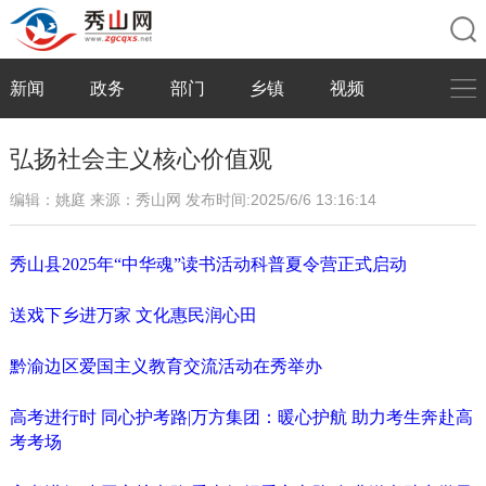
新闻
政务
部门
乡镇
视频
弘扬社会主义核心价值观
编辑：姚庭
来源：秀山网
发布时间:2025/6/6 13:16:14
秀山县2025年“中华魂”读书活动科普夏令营正式启动
送戏下乡进万家 文化惠民润心田
黔渝边区爱国主义教育交流活动在秀举办
高考进行时 同心护考路|万方集团：暖心护航 助力考生奔赴高
考考场