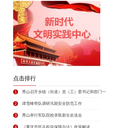
点击排行
1
秀山召开乡镇（街道）党（工）委书记和部门一
2
谭雪峰带队调研汛期安全防范工作
3
秀山举行军队院校录取新生欢送会
4
《重庆市民兵权益保障办法》政策解读