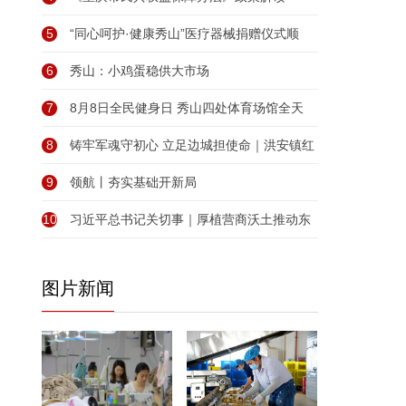
5
“同心呵护·健康秀山”医疗器械捐赠仪式顺
6
秀山：小鸡蛋稳供大市场
7
8月8日全民健身日 秀山四处体育场馆全天
8
铸牢军魂守初心 立足边城担使命｜洪安镇红
9
领航丨夯实基础开新局
10
习近平总书记关切事｜厚植营商沃土推动东
图片新闻