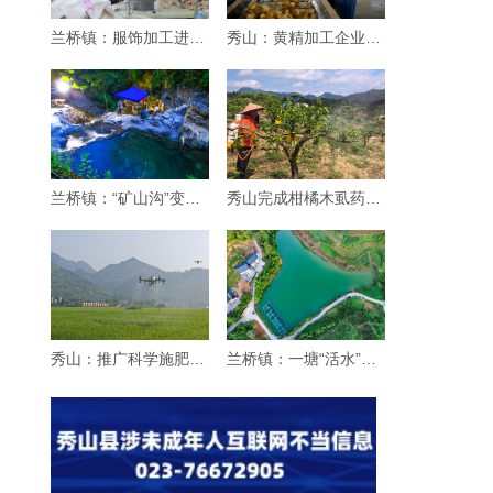
兰桥镇：服饰加工进乡村
秀山：黄精加工企业生产忙
兰桥镇：“矿山沟”变身“纳凉沟”
秀山完成柑橘木虱药效试验 筛选优质药剂
秀山：推广科学施肥增效“三新”技术 赋能粮
兰桥镇：一塘“活水”引客来