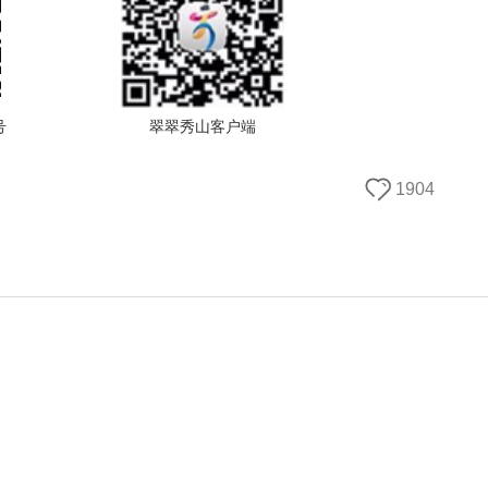
号
翠翠秀山客户端
1904