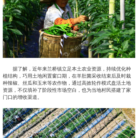
据了解，近年来兰桥镇立足本土农业资源，持续优化种
植结构，巧用土地闲置窗口期，在羊肚菌采收结束后及时栽
种辣椒、丝瓜和玉米等农作物，通过高效轮作模式盘活土地
资源，不仅填补了阶段性市场空白，也为当地村民搭建了家
门口的增收渠道。