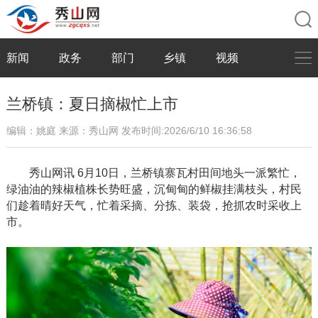
新闻
政务
部门
乡镇
视频
兰桥镇：夏日摘椒忙上市
编辑：姚庭
来源：秀山网
发布时间:2026/6/10 16:36:58
秀山网讯
6月10日，兰桥镇寨瓦村田间地头一派繁忙，
绿油油的辣椒植株长势旺盛，沉甸甸的鲜椒挂满枝头，村民
们趁着晴好天气，忙着采摘、分拣、装袋，抢抓农时采收上
市。