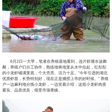
6月2日一大早，笔者在养殖基地看到，连片虾塘水波粼
粼，养殖户们分工协作，熟练地将地笼从水中拉起，红彤彤
的小龙虾铺满笼底，个大壳亮、活力十足。“今年引进的湖北
优质虾苗，长势特别好，现在正是捕捞上市的好时候。” 养殖
户一边麻利地分拣小龙虾，一边笑着介绍，这批小龙虾肉质
紧实、品质优良，很受市场青睐。