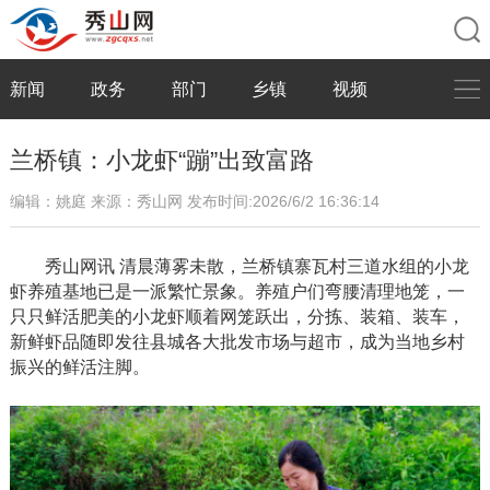
新闻
政务
部门
乡镇
视频
兰桥镇：小龙虾“蹦”出致富路
编辑：姚庭
来源：秀山网
发布时间:2026/6/2 16:36:14
秀山网讯
清晨薄雾未散，兰桥镇寨瓦村三道水组的小龙
虾养殖基地已是一派繁忙景象。养殖户们弯腰清理地笼，一
只只鲜活肥美的小龙虾顺着网笼跃出，分拣、装箱、装车，
新鲜虾品随即发往县城各大批发市场与超市，成为当地乡村
振兴的鲜活注脚。