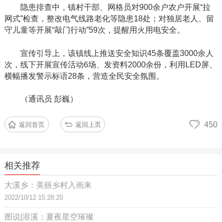
隐患排查中，镇村干部、网格员对
900余户农户开展“拉
网式”检查，整改电气线路老化等隐患18处；对独居老人、留
守儿童等开展“敲门行动”59次，提醒用火用电安全。
宣传引导上，该镇线上推送安全知识
45条覆盖3000余人
次，线下开展宣传活动6场、发资料2000余份，利用LED屏、
横幅播发警示标语28条，营造全民安全氛围。
（通讯员
彭巍）
450
返回首页
返回上页
相关推荐
大溪乡：美丽乡村入画来
2022/10/12 15:28:20
图说|溶溪：夏夜星空璀璨