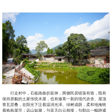
行走村中，石板路曲折延伸，两侧民居错落有致，既有
保持原貌的土家传统木屋，也有修葺一新的现代农舍。屋顶
青瓦层叠，在阳光下泛着温润光泽。绿树成荫，柔和地掩映
着栋栋屋宅；远山如黛，与蓝天白云相接，勾勒出一幅静谧