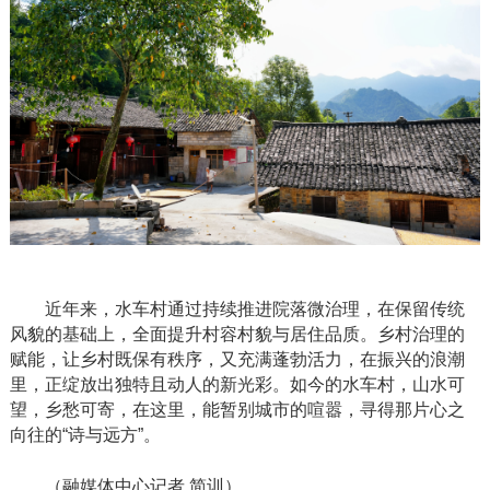
近年来，水车村通过持续推进院落微治理，在保留传统
风貌的基础上，全面提升村容村貌与居住品质。乡村治理的
赋能，让乡村既保有秩序，又充满蓬勃活力，在振兴的浪潮
里，正绽放出独特且动人的新光彩。如今的水车村，山水可
望，乡愁可寄，在这里，能暂别城市的喧嚣，寻得那片心之
向往的
“诗与远方”。
（融媒体中心记者
简训）