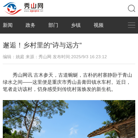
新闻
政务
部门
乡镇
视频
邂逅！乡村里的“诗与远方”
编辑：姚庭
来源：秀山网
发布时间:2025/9/3 16:23:12
秀山网讯
古木参天，古道蜿蜒，古朴的村寨静卧于青山
绿水之间
——这里便是重庆市秀山县膏田镇水车村。近日，
笔者走访该村，切身感受到传统村落焕发的新生机。