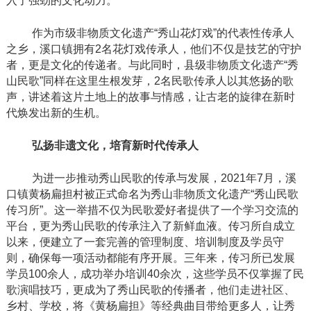
入了强劲的文化动力。
作为市级非物质文化遗产
“秀山花灯戏”的代表性传承人
之乡，溪口镇拥有2名花灯戏传承人，他们不仅是技艺的守护
者，更是文化的传递者。与此同时，县级非物质文化遗产“秀
山民歌”同样在这里生根发芽，2名民歌传承人以其悠扬的歌
声，讲述着这片土地上的故事与情感，让古老的旋律在新时
代焕发出新的生机。
弘扬
非遗文化，培育新时代
传承人
为进一步推动秀山民歌的传承与发展，
2021年7月，溪
口镇黄杨扁担村被正式命名为秀山非物质文化遗产“秀山民歌
传习所”。这一举措不仅为民歌爱好者提供了一个学习交流的
平台，更为秀山民歌的传承注入了新鲜血液。传习所自成立
以来，便建立了一套完善的管理制度、培训制度及学员守
则，确保每一项活动都能有序开展。三年来，传习所已发展
学员100余人，成功举办培训40余次，这些学员不仅掌握了民
歌演唱技巧，更成为了秀山民歌的传播者，他们走进社区、
乡村、学校，将《黄杨扁担》等经典曲目带给更多人，让秀