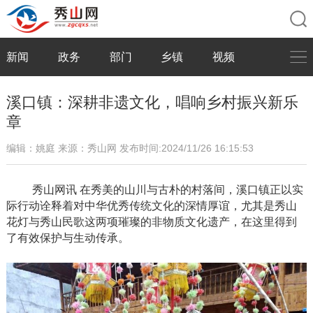
新闻
政务
部门
乡镇
视频
溪口镇：深耕非遗文化，唱响乡村振兴新乐
章
编辑：姚庭
来源：秀山网
发布时间:2024/11/26 16:15:53
秀山网讯
在秀美的山川与古朴的村落间，溪口镇正以实
际行动诠释着对中华优秀传统文化的深情厚谊，尤其是秀山
花灯与秀山民歌这两项璀璨的非物质文化遗产，在这里得到
了有效保护与生动传承。