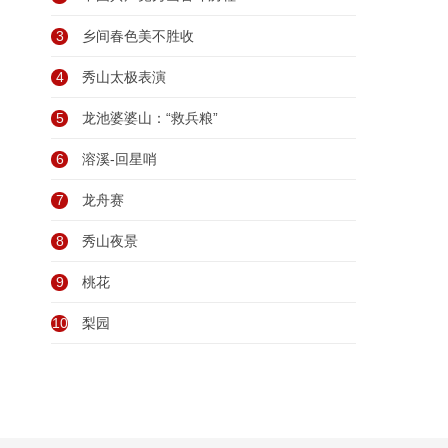
3
乡间春色美不胜收
4
秀山太极表演
5
龙池婆婆山：“救兵粮”
6
溶溪-回星哨
7
龙舟赛
8
秀山夜景
9
桃花
10
梨园