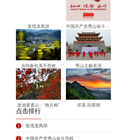
发现龙凤坝
中国共产党秀山奋斗历程
乡间春色美不胜收
秀山太极表演
龙池婆婆山：“救兵粮”
溶溪-回星哨
点击排行
1
发现龙凤坝
2
中国共产党秀山奋斗历程