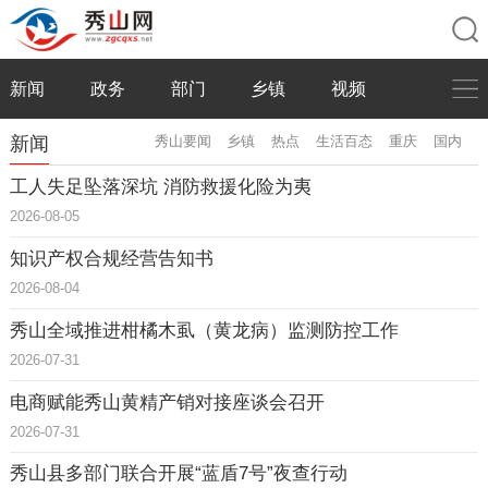
新闻
政务
部门
乡镇
视频
新闻
秀山要闻
乡镇
热点
生活百态
重庆
国内
工人失足坠落深坑 消防救援化险为夷
2026-08-05
知识产权合规经营告知书
2026-08-04
秀山全域推进柑橘木虱（黄龙病）监测防控工作
2026-07-31
电商赋能秀山黄精产销对接座谈会召开
2026-07-31
秀山县多部门联合开展“蓝盾7号”夜查行动