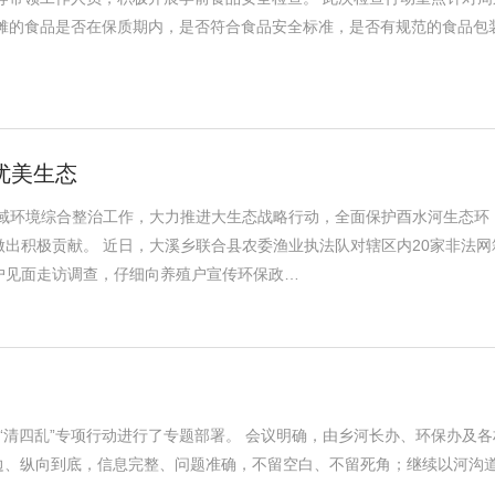
摊的食品是否在保质期内，是否符合食品安全标准，是否有规范的食品包
优美生态
水域环境综合整治工作，大力推进大生态战略行动，全面保护酉水河生态环
出积极贡献。 近日，大溪乡联合县农委渔业执法队对辖区内20家非法网
户见面走访调查，仔细向养殖户宣传环保政…
“清四乱”专项行动进行了专题部署。 会议明确，由乡河长办、环保办及各
到边、纵向到底，信息完整、问题准确，不留空白、不留死角；继续以河沟