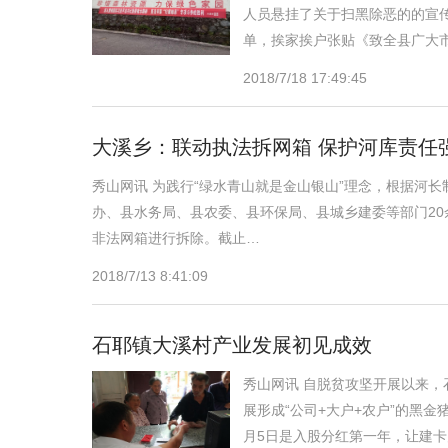
人员悬挂了关于扫黑除恶的的宣传
单，挨家挨户张贴《致全县广大
2018/7/18 17:49:45
大溪乡：联动执法拆网箱 保护河库责任
秀山网讯 为践行“绿水青山就是金山银山”理念，根据河
办、县水务局、县农委、县环保局、县城乡建委等部门2
非法网箱进行拆除。截止…
2018/7/13 8:41:09
石耶镇大溪村产业发展初见成效
秀山网讯 自脱贫攻坚开展以来
展形成“公司+大户+农户”的黑金
月5日是入股分红第一年，让建