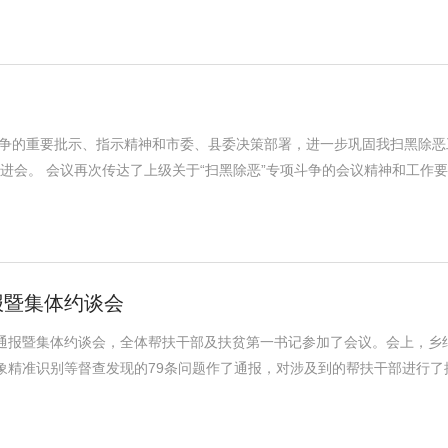
斗争的重要批示、指示精神和市委、县委决策部署，进一步巩固我扫黑除恶
推进会。 会议再次传达了上级关于“扫黑除恶”专项斗争的会议精神和工作要
报暨集体约谈会
况通报暨集体约谈会，全体帮扶干部及扶贫第一书记参加了会议。会上，乡
象精准识别等督查发现的79条问题作了通报，对涉及到的帮扶干部进行了