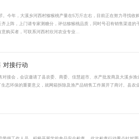
节。今年，大溪乡河西村猕猴桃产量在5万斤左右，目前正在努力寻找收
长齐上阵，上门请专家测糖分，评估猕猴桃品质，同时号召有销售渠道的
有意购买者，可联系河西村欣河农业专业…
 对接行动
销售对接会，会议邀请了县农委、商委、佳慧超市、水产批发商及大溪乡渔
p;会议强调了生态环保的重要意义，就网箱拆除及渔产品销售工作展开了商讨。县农
领导带领工作人员，积极开展学前食品安全检查。 此次检查行动重点针对周