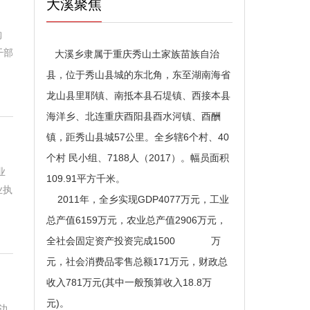
大溪聚焦
购
干部
大溪乡隶属于重庆秀山土家族苗族自治
县，位于秀山县城的东北角，东至湖南海省
龙山县里耶镇、南抵本县石堤镇、西接本县
海洋乡、北连重庆酉阳县酉水河镇、酉酬
镇，距秀山县城57公里。全乡辖6个村、40
个村 民小组、7188人（2017）。幅员面积
业
109.91平方千米。
业执
2011年，全乡实现GDP4077万元，工业
总产值6159万元，农业总产值2906万元，
全社会固定资产投资完成1500 万
元，社会消费品零售总额171万元，财政总
收入781万元(其中一般预算收入18.8万
元)。
边