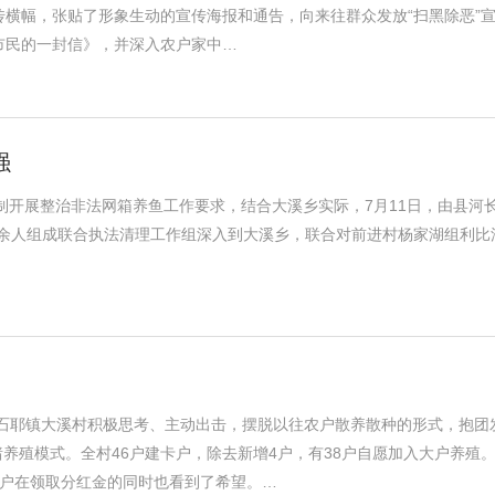
横幅，张贴了形象生动的宣传海报和通告，向来往群众发放“扫黑除恶”
市民的一封信》，并深入农户家中…
强
长制开展整治非法网箱养鱼工作要求，结合大溪乡实际，7月11日，由县河
0余人组成联合执法清理工作组深入到大溪乡，联合对前进村杨家湖组利比
，石耶镇大溪村积极思考、主动出击，摆脱以往农户散养散种的形式，抱团
猪养殖模式。全村46户建卡户，除去新增4户，有38户自愿加入大户养殖。
卡户在领取分红金的同时也看到了希望。…