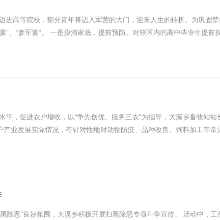
将迈进高等院校，部分青年将迈入军营的大门，迎来人生的转折。为巩固禁
宴”、“参军宴”。 一是摸清家底，提前预防。对辖区内的高中毕业生提前
水平，促进农户增收，以“争先创优、服务三农”为指导，大溪乡畜牧站站
各户产业发展实际情况，有针对性地对动物防疫、品种改良、饲料加工等常
传
扫黑除恶”良好氛围，大溪乡积极开展扫黑除恶专项斗争宣传。 活动中，工