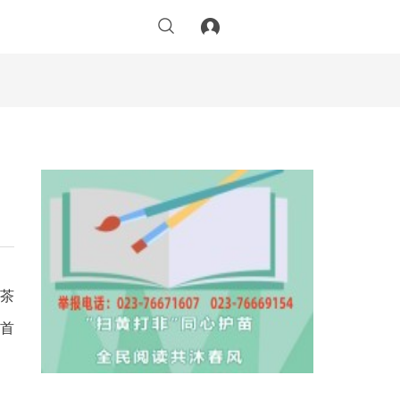
亩茶
市首