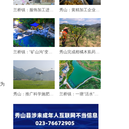
兰桥镇：服饰加工进乡村
秀山：黄精加工企业生产忙
兰桥镇：“矿山沟”变身“纳凉沟”
秀山完成柑橘木虱药效试验 筛选优质药剂
为
秀山：推广科学施肥增效“三新”技术 赋能粮
兰桥镇：一塘“活水”引客来