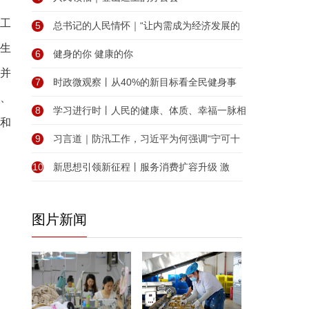
工
5
总书记的人民情怀｜“让内需成为经济发展的
生
6
健身的你 健康的你
并
7
时政微观察丨从40%的新目标看全民健身事
、
8
学习进行时丨人民的健康、体质、幸福一脉相
心和
9
习言道｜防汛工作，习近平为何强调“宁可十
10
新思想引领新征程丨服务消费扩容升级 激
图片新闻