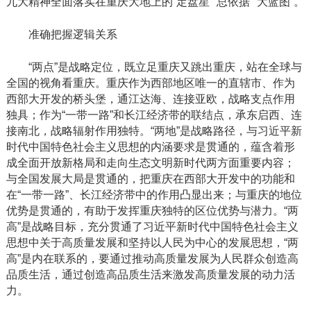
九大精神全面落实在重庆大地上的“定盘星”“总依据”“大蓝图”。
准确把握逻辑关系
“两点”是战略定位，既立足重庆又跳出重庆，站在全球与
全国的视角看重庆。重庆作为西部地区唯一的直辖市、作为
西部大开发的桥头堡，通江达海、连接亚欧，战略支点作用
独具；作为“一带一路”和长江经济带的联结点，承东启西、连
接南北，战略辐射作用独特。“两地”是战略路径，与习近平新
时代中国特色社会主义思想的内涵要求是贯通的，蕴含着形
成全面开放新格局和走向生态文明新时代两方面重要内容；
与全国发展大局是贯通的，把重庆在西部大开发中的功能和
在“一带一路”、长江经济带中的作用凸显出来；与重庆的地位
优势是贯通的，有助于发挥重庆独特的区位优势与潜力。“两
高”是战略目标，充分贯通了习近平新时代中国特色社会主义
思想中关于高质量发展和坚持以人民为中心的发展思想，“两
高”是内在联系的，要通过推动高质量发展为人民群众创造高
品质生活，通过创造高品质生活来激发高质量发展的动力活
力。