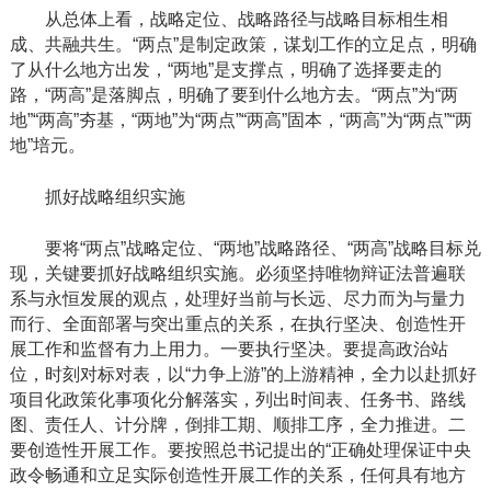
从总体上看，战略定位、战略路径与战略目标相生相
成、共融共生。“两点”是制定政策，谋划工作的立足点，明确
了从什么地方出发，“两地”是支撑点，明确了选择要走的
路，“两高”是落脚点，明确了要到什么地方去。“两点”为“两
地”“两高”夯基，“两地”为“两点”“两高”固本，“两高”为“两点”“两
地”培元。
抓好战略组织实施
要将“两点”战略定位、“两地”战略路径、“两高”战略目标兑
现，关键要抓好战略组织实施。必须坚持唯物辩证法普遍联
系与永恒发展的观点，处理好当前与长远、尽力而为与量力
而行、全面部署与突出重点的关系，在执行坚决、创造性开
展工作和监督有力上用力。一要执行坚决。要提高政治站
位，时刻对标对表，以“力争上游”的上游精神，全力以赴抓好
项目化政策化事项化分解落实，列出时间表、任务书、路线
图、责任人、计分牌，倒排工期、顺排工序，全力推进。二
要创造性开展工作。要按照总书记提出的“正确处理保证中央
政令畅通和立足实际创造性开展工作的关系，任何具有地方