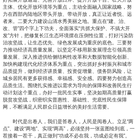
主体、优化开放环境等为重点，主动全面融入国家战略，努
力在西部内陆地区带头开放、带动开放，真正让近者悦、远
者来。二要大力建设山清水秀美丽之地。重点在“建、治、
改、管”四个字上下功夫，全面落实“共抓大保护、不搞大开
发”方针，把修复长江生态环境摆在压倒性位置，打好污染防
治攻坚战，让生态优先、绿色发展成为重庆的底色。三要努
力推动经济高质量发展。以坚定不移用新发展理念引领高质
量发展、深入推进供给侧结构性改革和大数据智能化创新、
加快构建现代化经济体系为重点，突出抓好乡村振兴和城市
品质提升，做到经济讲质量、投资促增量、债务防风险，让
城乡居民有更多获得感、幸福感、安全感。四要努力创造高
品质生活。围绕扎实推进以需求为导向的保障和改善民生行
动计划这个重点，办好一批民生实事，坚决如期高质量打赢
脱贫攻坚战，织密织实普惠性、基础性、兜底性民生保障
网，不断满足人民群众日益增长的美好生活需要。
时代是出卷人，我们是答卷人，人民是阅卷人。立足“两
点”、建设“两地”、实现“两高”，必须坚持一张蓝图绘到底，一
茬接着一茬干，真正做到“功成不必在我，功成必定有我”。