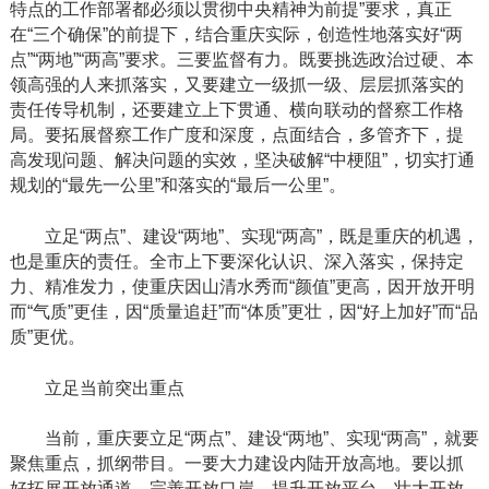
特点的工作部署都必须以贯彻中央精神为前提”要求，真正
在“三个确保”的前提下，结合重庆实际，创造性地落实好“两
点”“两地”“两高”要求。三要监督有力。既要挑选政治过硬、本
领高强的人来抓落实，又要建立一级抓一级、层层抓落实的
责任传导机制，还要建立上下贯通、横向联动的督察工作格
局。要拓展督察工作广度和深度，点面结合，多管齐下，提
高发现问题、解决问题的实效，坚决破解“中梗阻”，切实打通
规划的“最先一公里”和落实的“最后一公里”。
立足“两点”、建设“两地”、实现“两高”，既是重庆的机遇，
也是重庆的责任。全市上下要深化认识、深入落实，保持定
力、精准发力，使重庆因山清水秀而“颜值”更高，因开放开明
而“气质”更佳，因“质量追赶”而“体质”更壮，因“好上加好”而“品
质”更优。
立足当前突出重点
当前，重庆要立足“两点”、建设“两地”、实现“两高”，就要
聚焦重点，抓纲带目。一要大力建设内陆开放高地。要以抓
好拓展开放通道、完善开放口岸、提升开放平台、壮大开放