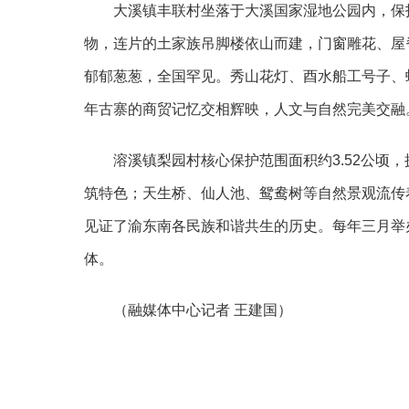
大溪镇丰联村坐落于大溪国家湿地公园内，保
物，连片的土家族吊脚楼依山而建，门窗雕花、屋
郁郁葱葱，全国罕见。秀山花灯、酉水船工号子、
年古寨的商贸记忆交相辉映，人文与自然完美交融
溶溪镇梨园村核心保护范围面积约
3.52公
筑特色；天生桥、仙人池、鸳鸯树等自然景观流传
见证了渝东南各民族和谐共生的历史。每年三月举
体。
（
融媒体中心记者
王建国）