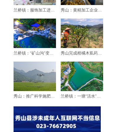
兰桥镇：服饰加工进乡村
秀山：黄精加工企业生产忙
兰桥镇：“矿山沟”变身“纳凉沟”
秀山完成柑橘木虱药效试验 筛选优质药剂
秀山：推广科学施肥增效“三新”技术 赋能粮
兰桥镇：一塘“活水”引客来