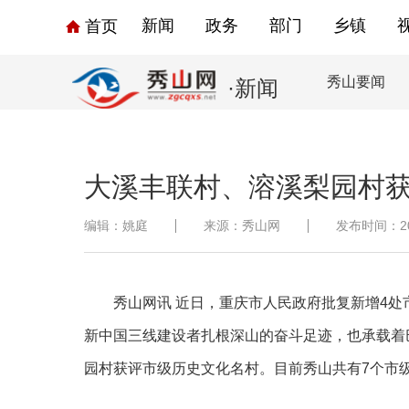
新闻
政务
部门
乡镇
首页
秀山要闻
·新闻
大溪丰联村、溶溪梨园村
编辑：姚庭
来源：秀山网
发布时间：2026
秀山网讯
近日，重庆市人民政府批复新增
4处
新中国三线建设者扎根深山的奋斗足迹，也承载着
园村获评市级历史文化名村。目前秀山
共有
7个市