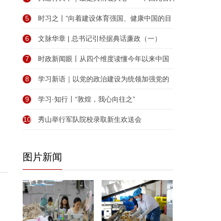
5
时习之丨“向着建设体育强国、健康中国的目
6
文脉华章 | 总书记引经据典话廉政（一）
7
时政新闻眼丨从四个维度读懂今年以来中国
8
学习新语｜以党的政治建设为统领加强党的
9
学习·知行丨“敦煌，我心向往之”
10
秀山举行军队院校录取新生欢送会
图片新闻