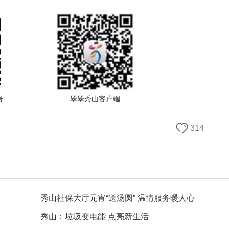
号
翠翠秀山客户端
314
秀山社保大厅元宵“送汤圆” 温情服务暖人心
秀山：垃圾变电能 点亮新生活