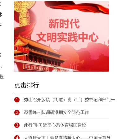
文
林
千
建
，
载
点击排行
1
秀山召开乡镇（街道）党（工）委书记和部门一
2
谭雪峰带队调研汛期安全防范工作
3
此行间·习近平心系体育强国建设
4
大道行天下｜最是真情暖人心——中国元首外