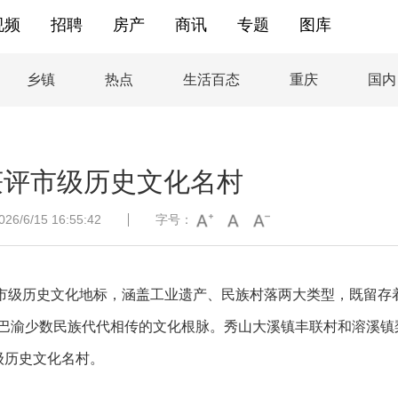
视频
招聘
房产
商讯
专题
图库
乡镇
热点
生活百态
重庆
国内
获评市级历史文化名村
/6/15 16:55:42
字号：
市级历史文化地标，涵盖工业遗产、民族村落两大类型，既留存
巴渝少数民族代代相传的文化根脉。
秀山大溪镇丰联村和溶溪镇
级历史文化名村。