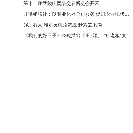
第十二届武陵山商品交易博览会开幕
歌会精彩上演
县供销联社：以专业化社会化服务 促进农业现代化发展
@所有人 维刚黄桃免费送 赶紧去采摘
《我们的好日子》今晚播出《王成刚：“矿老板”变身农场主 荒坡地渐成“花果山”》