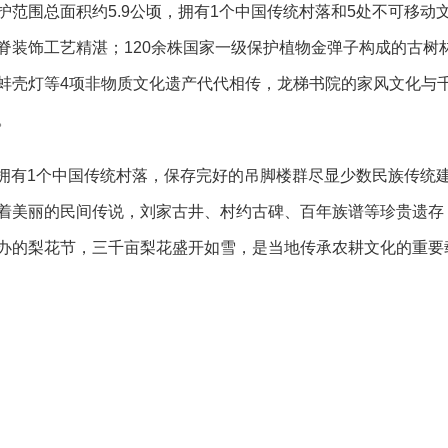
护范围总面积约
5.9公顷，拥有1个中国传统村落和5处不可移动
脊装饰工艺精湛；120余株国家一级保护植物金弹子构成的古树
蚌壳灯等4项非物质文化遗产代代相传，龙梯书院的家风文化与
。
顷，拥有1个中国传统村落，保存完好的吊脚楼群尽显少数民族传统
着美丽的民间传说，刘家古井、村约古碑、百年族谱等珍贵遗存
办的梨花节，三千亩梨花盛开如雪，是当地传承农耕文化的重要