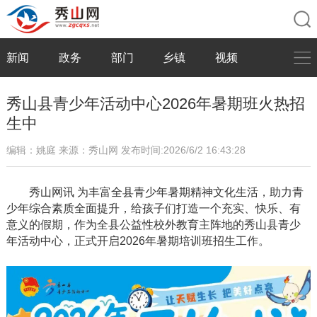
新闻
政务
部门
乡镇
视频
秀山县青少年活动中心2026年暑期班火热招
生中
编辑：姚庭
来源：秀山网
发布时间:2026/6/2 16:43:28
秀山网讯
为丰富全县青少年暑期精神文化生活，助力青
少年综合素质全面提升，给孩子们打造一个充实、快乐、有
意义的假期，作为全县公益性校外教育主阵地的
秀山县青少
年活动中心
，正式开启
2026年暑期培训班招生工作。