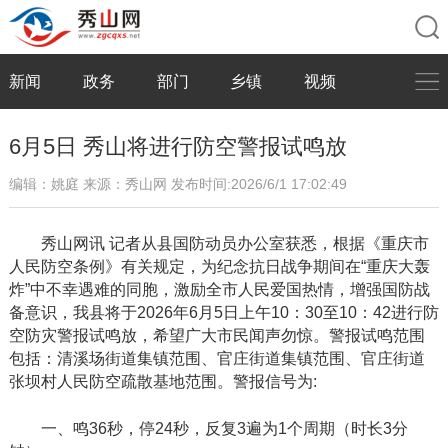
新闻
政务
部门
乡镇
视频
6月5日 秀山将进行防空警报试鸣放
编辑：姚庭
来源：秀山网
发布时间:2026/6/1 17:02:49
秀山网讯
记者从县国防动员办公室获悉，根据《重庆市
人民防空条例》有关规定，为纪念抗日战争期间在
“重庆大轰
炸”中不幸遇难的同胞，激励全市人民爱国热情，增强国防战
备意识，我县将于2026年6月5日上午10：30至10：42进行防
空防灾警报试鸣放，希望广大市民闻声勿惊。警报试鸣范围
包括：清溪场街道集镇范围、官庄街道集镇范围、官庄街道
张坝村人民防空疏散基地范围。警报信号为:
一、鸣
36秒，停24秒，反复3遍为1个周期（时长3分