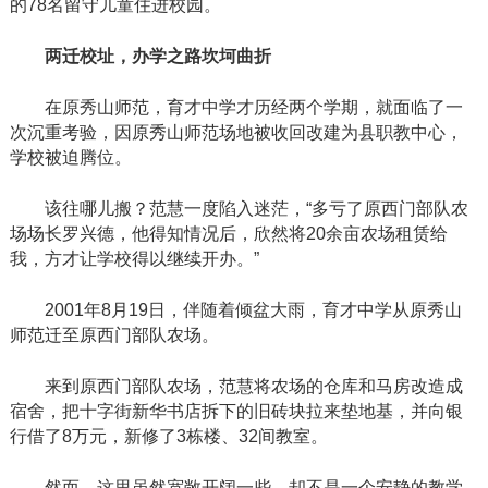
的78名留守儿童住进校园。
两迁校址，办学之路坎坷曲折
在原秀山师范，育才中学才历经两个学期，就面临了一
次沉重考验，因原秀山师范场地被收回改建为县职教中心，
学校被迫腾位。
该往哪儿搬？范慧一度陷入迷茫，
“多亏了原西门部队农
场场长罗兴德，他得知情况后，欣然将20余亩农场租赁给
我，方才让学校得以继续开办。”
2001年8月19日，伴随着倾盆大雨，育才中学从原秀山
师范迁至原西门部队农场。
来到原西门部队农场，范慧将农场的仓库和马房改造成
宿舍，把十字街新华书店拆下的旧砖块拉来垫地基，并向银
行借了
8万元，新修了3栋楼、32间教室。
然而，这里虽然宽敞开阔一些，却不是一个安静的教学