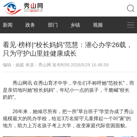
新闻
政务
部门
乡镇
视频
看见·榜样|“校长妈妈”范慧：潜心办学26载，
只为守护山里娃健康成长
编辑：姚庭
来源：秀山网
发布时间:2026/5/29 16:48:59
秀山网讯
在秀山育才中学，学生们不称呼她
“范校长”，而
是亲切地叫她“校长妈妈”，年纪小一点的孩子，干脆喊“校长
奶奶”。
26年来，她倾尽所有，把一所“草台班子”学堂办成了秀山
规模最大的民办学校，给近3万名留守儿童撑起一个叫“家”的
地方，助力上万名孩子考上大学，改变家庭代际贫困面貌。