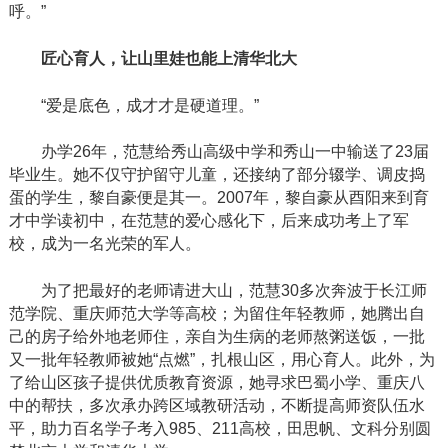
呼。”
匠心育人
，
让山里娃也能上清华北大
“爱是底色，成才才是硬道理。”
办学
26年，范慧给秀山高级中学和秀山一中输送了23届
毕业生。她不仅守护留守儿童，还接纳了部分辍学、调皮捣
蛋的学生，黎自豪便是其一。2007年，黎自豪从酉阳来到育
才中学读初中，在范慧的爱心感化下，后来成功考上了军
校，成为一名光荣的军人。
为了把最好的老师请进大山，范慧
30多次奔波于长江师
范学院、重庆师范大学等高校；为留住年轻教师，她腾出自
己的房子给外地老师住，亲自为生病的老师熬粥送饭，一批
又一批年轻教师被她“点燃”，扎根山区，用心育人。此外，为
了给山区孩子提供优质教育资源，她寻求巴蜀小学、重庆八
中的帮扶，多次承办跨区域教研活动，不断提高师资队伍水
平，助力百名学子考入985、211高校，田思帆、文科分别圆