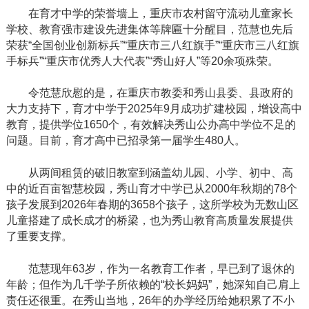
在育才中学的荣誉墙上，重庆市农村留守流动儿童家长
学校、教育强市建设先进集体等牌匾十分醒目，范慧也先后
荣获
“全国创业创新标兵”“重庆市三八红旗手”“重庆市三八红旗
手标兵”“重庆市优秀人大代表”“秀山好人”等20余项殊荣。
令范慧欣慰的是，在重庆市教委和秀山县委、县政府的
大力支持下，育才中学于
2025年9月成功扩建校园，增设高中
教育，提供学位1650个，有效解决秀山公办高中学位不足的
问题。目前，育才高中已招录第一届学生480人。
从两间租赁的破旧教室到涵盖幼儿园、小学、初中、高
中的近百亩智慧校园，秀山育才中学已从
2000年秋期的78个
孩子发展到2026年春期的3658个孩子，这所学校为无数山区
儿童搭建了成长成才的桥梁，也为秀山教育高质量发展提供
了重要支撑。
范慧现年
63岁，作为一名教育工作者，早已到了退休的
年龄；但作为几千学子所依赖的“校长妈妈”，她深知自己肩上
责任还很重。在秀山当地，26年的办学经历给她积累了不小