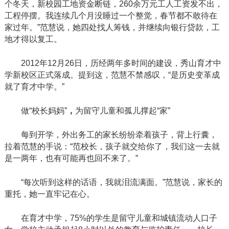
个冬天，新校园工地资金断链，260余万元工人工资发不出，
工程停摆。我连续几个月没睡过一个整觉，春节都不敢待在
家过年。”范慧说，她四处找人筹钱，并继续向银行贷款，工
地才得以复工。
2012年12月26日，历经两年多时间的建设，秀山育才中
学新校区正式落成。提到这，范慧不禁感叹，“是历史变革成
就了育才中学。”
做
“校长妈妈”
，
为留守儿童和孤儿撑起
“家”
每到开学，外出务工的家长纷纷牵着孩子，背上行囊，
拉着范慧的手说：
“范校长，孩子就交给你了，我们这一去就
是一两年，也有可能再也回不来了。”
“每次听到这样的话语，我就泪流满面。”范慧说，家长的
重托，她一直牢记在心。
在育才中学，
75%的学生是留守儿童和城镇流动人口子