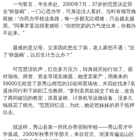
一句誓言，半生奔赴。
2000年7月，37岁的范慧决定辞
去“铁饭碗”，一门心思办学，可身边没人看好。当时有领导挽
留她：“办民办学校这条路，每一步都无比艰难，只会越走越
黑。”同事罗某说得更难听：“你把吃奶的力气使出来，你都办
不起来。”
最难的是父母。父亲因此愁生了病，老人家想不通：
“没
了‘铁饭碗’，以后生计怎么办？”
可范慧没吭声，扛
住多方压力，转身就开始行动了。面
对场地、师资、资金等现实难题，她变卖家产，用换来的
59000元租赁了原秀山师范的10亩闲置场地，并四处找来7名
退休同行和下岗职工当教师。“拿到卖房款就交了租金，改造
了两间破旧的教室，添置桌椅、计算机等设施设备，没多久
钱就花了精光。”范慧回忆说，为此，她还把妹妹的房子抵押
出去。
就这样，秀山县第一所民办寄宿制学校
——秀山育才中
学落成。2000年秋季开学那天，来自官庄、溶溪等偏远山区