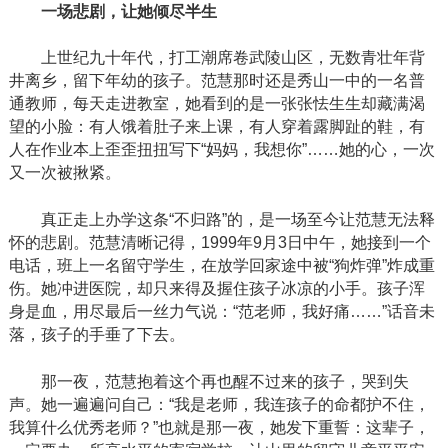
一场悲剧，让她倾尽半生
上世纪九十年代，打工潮席卷武陵山区，无数青壮年背
井离乡，留下年幼的孩子。范慧那时还是秀山一中的一名普
通教师，每天走进教室，她看到的是一张张怯生生却藏满渴
望的小脸：有人饿着肚子来上课，有人穿着露脚趾的鞋，有
人在作业本上歪歪扭扭写下
“妈妈，我想你”……她的心，一次
又一次被揪紧。
真正走上办学这条
“不归路”的，是一场至今让范慧无法释
怀的悲剧。范慧清晰记得，1999年9月3日中午，她接到一个
电话，班上一名留守学生，在放学回家途中被“狗炸弹”炸成重
伤。她冲进医院，却只来得及握住孩子冰凉的小手。孩子浑
身是血，用尽最后一丝力气说：“范老师，我好痛……”话音未
落，孩子的手垂了下去。
那一夜，范慧抱着这个再也醒不过来的孩子，哭到失
声。她一遍遍问自己：
“我是老师，我连孩子的命都护不住，
我算什么优秀老师？”也就是那一夜，她发下重誓：这辈子，