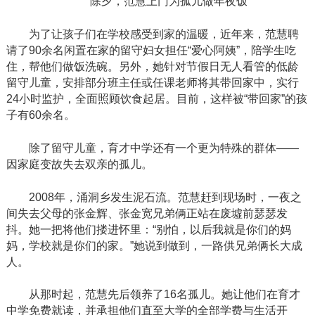
除夕，范慧上门为孤儿做年夜饭
为了让孩子们在学校感受到家的温暖，近年来，范慧聘
请了
90余名闲置在家的留守妇女担任“爱心阿姨”，陪学生吃
住，帮他们做饭洗碗。另外，她针对节假日无人看管的低龄
留守儿童，安排部分班主任或任课老师将其带回家中，实行
24小时监护，全面照顾饮食起居。目前，这样被“带回家”的孩
子有60余名。
除了留守儿童，育才中学还有一个更为特殊的群体
——
因家庭变故失去双亲的孤儿。
2008年，涌洞乡发生泥石流。范慧赶到现场时，一夜之
间失去父母的张金辉、张金宽兄弟俩正站在废墟前瑟瑟发
抖。她一把将他们搂进怀里：“别怕，以后我就是你们的妈
妈，学校就是你们的家。”她说到做到，一路供兄弟俩长大成
人。
从那时起，范慧先后领养了
16名孤儿。她让他们在育才
中学免费就读，并承担他们直至大学的全部学费与生活开