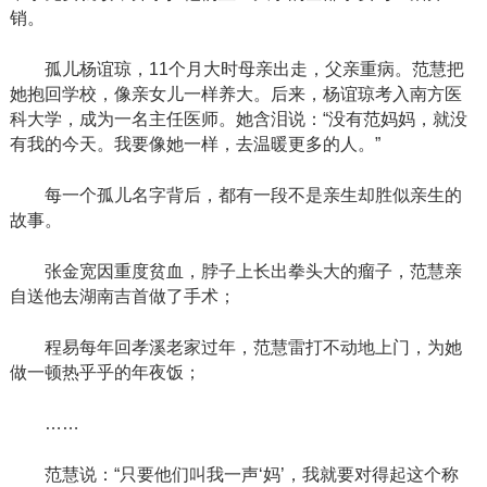
销。
孤儿杨谊琼，
11个月大时母亲出走，父亲重病。范慧把
她抱回学校，像亲女儿一样养大。后来，杨谊琼考入南方医
科大学，成为一名主任医师。她含泪说：“没有范妈妈，就没
有我的今天。我要像她一样，去温暖更多的人。”
每一个孤儿名字背后，都有一段不是亲生却胜似亲生的
故事。
张金宽因重度贫血，脖子上长出拳头大的瘤子，范慧亲
自送他去湖南吉首做了手术；
程易每年回孝溪老家过年，范慧雷打不动地上门，为她
做一顿热乎乎的年夜饭；
……
范慧说：
“只要他们叫我一声‘妈’，我就要对得起这个称