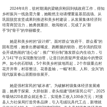
2024年8月，驻村期满的梁晓庆刚回到镇政府工作，得知
乡村振兴一线急需力量，她毅然主动请缨重返基层战场。从
巩固脱贫攻坚成果到推进和美乡村建设，从发展集体经济到
培育商贸活力，她勇挑重担、敢闯敢试，完成了从“新
手”到“骨干”的华丽蝶变。
她是和美乡村的
“设计师”。面对群众“政府干、群众看”的
固有思维，她拿出磨破嘴皮、跑断腿的韧劲，把冷清的院坝
会开成热闹的“连心会”；推广“积分制”激发群众内生动力，引
入“141”平台实现数智治理，让昔日的质疑声变成如今的赞叹
声。如今的石耶镇，5个和美乡村拔地而起，2个市级重点村
花开并蒂，村容整洁、花香盈袖，一幅“村美、人和、业兴”的
现代版富春山居图徐徐展开。
她是强村富民的
“破冰者”。为破解村级集体经济发展难
题，她勇于探索、大胆创新，牵头组建“强村富民公司”，2025
年吸纳220名群众就近务工，实现务工收入100余万元；对接
县人力社保局打造劳务品牌，引入毛绒玩具代工点，新增就