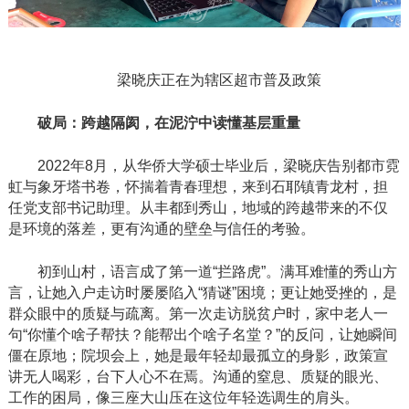
梁晓庆正在为辖区超市普及政策
破局：跨越隔阂，在泥泞中读懂基层重量
2022年8月，从华侨大学硕士毕业后，梁晓庆告别都市霓
虹与象牙塔书卷，怀揣着青春理想，来到石耶镇青龙村，担
任党支部书记助理。从丰都到秀山，地域的跨越带来的不仅
是环境的落差，更有沟通的壁垒与信任的考验。
初到山村，语言成了第一道
“拦路虎”。满耳难懂的秀山方
言，让她入户走访时屡屡陷入“猜谜”困境；更让她受挫的，是
群众眼中的质疑与疏离。第一次走访脱贫户时，家中老人一
句“你懂个啥子帮扶？能帮出个啥子名堂？”的反问，让她瞬间
僵在原地；院坝会上，她是最年轻却最孤立的身影，政策宣
讲无人喝彩，台下人心不在焉。沟通的窒息、质疑的眼光、
工作的困局，像三座大山压在这位年轻选调生的肩头。