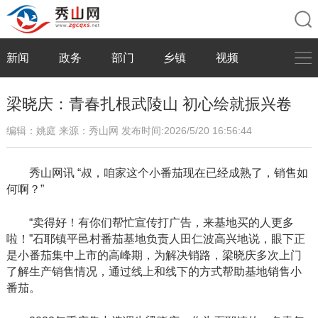
新闻
政务
部门
乡镇
视频
梁晓庆：青春扎根武陵山 初心绘就振兴卷
编辑：姚庭
来源：秀山网
发布时间:2026/5/20 16:56:44
秀山网讯
“叔，咱家这个小番茄现在已经成熟了，销售如
何啊？”
“卖得好！有你们帮忙宣传打广告，来基地买的人更多
啦！”石耶镇平邑村番茄基地负责人田仁波高兴地说，眼下正
是小番茄集中上市的高峰期，为解决销路，梁晓庆多次上门
了解生产销售情况，通过线上和线下的方式帮助基地销售小
番茄。