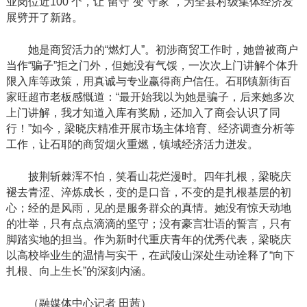
业岗位近100 个，让“留守”变“守家”，为全县村级集体经济发
展劈开了新路。
她是商贸活力的
“燃灯人”。初涉商贸工作时，她曾被商户
当作“骗子”拒之门外，但她没有气馁，一次次上门讲解个体升
限入库等政策，用真诚与专业赢得商户信任。石耶镇新街百
家旺超市老板感慨道：“最开始我以为她是骗子，后来她多次
上门讲解，我才知道入库有奖励，还加入了商会认识了同
行！”如今，梁晓庆精准开展市场主体培育、经济调查分析等
工作，让石耶的商贸烟火重燃，镇域经济活力迸发。
披荆斩棘浑不怕，笑看山花烂漫时。四年扎根，梁晓庆
褪去青涩、淬炼成长，变的是口音，不变的是扎根基层的初
心；经的是风雨，见的是服务群众的真情。她没有惊天动地
的壮举，只有点点滴滴的坚守；没有豪言壮语的誓言，只有
脚踏实地的担当。作为新时代重庆青年的优秀代表，梁晓庆
以高校毕业生的温情与实干，在武陵山深处生动诠释了
“向下
扎根、向上生长”的深刻内涵。
（融媒体中心记者
田茜）