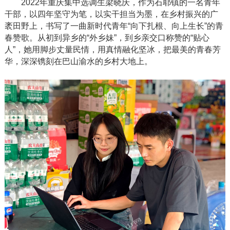
2022年重庆集中选调生梁晓庆，作为石耶镇的一名青年
干部，以四年坚守为笔，以实干担当为墨，在乡村振兴的广
袤田野上，书写了一曲新时代青年“向下扎根、向上生长”的青
春赞歌。从初到异乡的“外乡妹”，到乡亲交口称赞的“贴心
人”，她用脚步丈量民情，用真情融化坚冰，把最美的青春芳
华，深深镌刻在巴山渝水的乡村大地上。