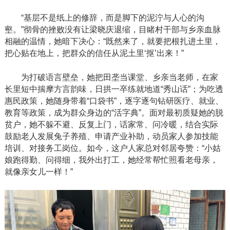
“基层不是纸上的修辞，而是脚下的泥泞与人心的沟
壑。”彻骨的挫败没有让梁晓庆退缩，目睹村干部与乡亲血脉
相融的温情，她暗下决心：“既然来了，就要把根扎进土里，
把心贴在地上，把群众的信任从泥土里‘抠’出来！”
为打破语言壁垒，她把田垄当课堂、乡亲当老师，在家
长里短中揣摩方言韵味，日拱一卒练就地道
“秀山话”；为吃透
惠民政策，她随身带着“口袋书”，逐字逐句钻研医疗、就业、
教育等政策，成为群众身边的“活字典”。面对最初质疑她的脱
贫户，她不躲不避、反复上门，话家常、问冷暖，结合实际
鼓励老人发展兔子养殖、申请产业补助，动员家人参加技能
培训、对接务工岗位。如今，这户人家总对邻居夸赞：“小姑
娘跑得勤、问得细，我外出打工，她经常帮忙照看老母亲，
就像亲女儿一样！”