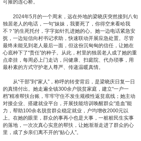
可摧的连心桥。
2024年5月的一个周末，远在外地的梁晓庆突然接到八旬
独居老人的电话，一句“妹妹，我要死了，你得空来看哈我
不？”的生死托付，字字如针扎进她的心。她一边电话紧急安
抚，一边短信向村书记求助，快速联动开展应急处置。尽管
最终未能见到老人最后一面，但这份沉甸甸的信任，让她在
心底种下了“责任”的种子。从此，村里的独居老人成了她的重
点牵挂，每周必上门走访，问健康、扫庭院、代办琐事，用
最朴素的方式守护老人尊严、传递温暖真情。
从
“干部”到“家人”，称呼的转变背后，是梁晓庆日复一日
的真情付出。她走遍全镇300余户脱贫家庭，建立“一户一
档”精准帮扶台账，牢牢守住不发生规模性返贫底线；她主动
对接企业、搭建就业平台，开展技能培训唤醒群众“造血”能
力，帮助100余名脱贫群众稳定就业，户均增收2000元以
上。在她的眼里，群众的事再小也是大事，一桩桩民生实事
的落地，一次次真心实意的帮扶，让她渐渐走进了群众的心
里，成了乡亲们离不开的“贴心人”。