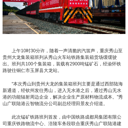
上午
10时30分许，随着一声清脆的
汽笛声
，重庆秀山至
贵州大龙集装箱班列从秀山火车站铁路集装箱货场缓缓驶
出。班列共
100个集装箱，
装载有2900吨锰矿石，经渝怀铁
路驶往铜仁市玉屏县大龙站。
“本次秀山到贵州大龙的集装箱班列主要是通过西部陆海
新通道，经钦州发往秀山，进入无水港之后，通过秀山无水
港的功能辐射周边企业，解决企业生产原材料物流成本。”秀
山广联陆港云智物流分公司副总经理田景友介绍道。
此次锰矿铁路班列首发，由中国铁路成都局集团有限公
司重庆铁路物流中心、涪陵车务段联合重庆秀山广联陆港建