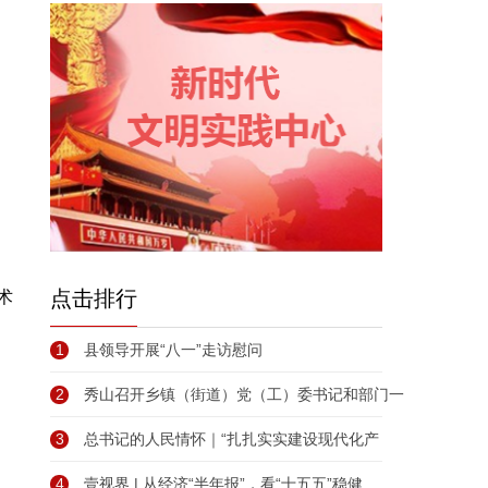
点击排行
术
1
县领导开展“八一”走访慰问
2
秀山召开乡镇（街道）党（工）委书记和部门一
3
总书记的人民情怀｜“扎扎实实建设现代化产
4
壹视界 | 从经济“半年报”，看“十五五”稳健