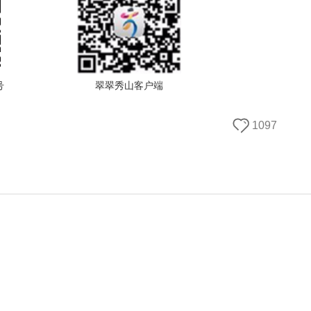
号
翠翠秀山客户端
1097