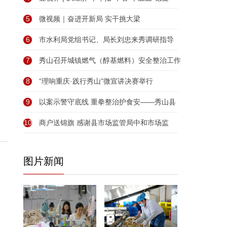
5
微视频｜奋进开新局 实干挑大梁
6
市水利局党组书记、局长刘忠来秀调研指导
7
秀山召开城镇燃气（醇基燃料）安全整治工作
8
“理响重庆·践行秀山”微宣讲决赛举行
9
以案示警守底线 重拳整治护食安——秀山县
10
商户送锦旗 感谢县市场监管局中和市场监
图片新闻