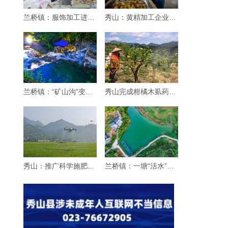
兰桥镇：服饰加工进乡村
秀山：黄精加工企业生产忙
兰桥镇：“矿山沟”变身“纳凉沟”
秀山完成柑橘木虱药效试验 筛选优质药剂
秀山：推广科学施肥增效“三新”技术 赋能粮
兰桥镇：一塘“活水”引客来