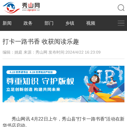
新闻
政务
部门
乡镇
视频
打卡一路书香 收获阅读乐趣
编辑：姚庭
来源：秀山网
发布时间:2024/4/22 16:23:09
秀山网讯
4月22日
上午，秀山县“打卡一路书香”活动在新
华书店启动。