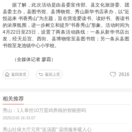
据了解，此次活动是由县委宣传部、县文化旅游委、团
县委主办，县图书馆、县博物馆、秀山新华书店承办，以
“近
悦远来 书香秀山”为主题，旨在营造爱读书、读好书、善读书
的浓厚氛围，进一步树立和提升“书香秀山”形象。活动时间为
4月22日至23日，设置了两条活动路线：一条从新华书店出
发，经天后宫、西街、县博物馆至县图书馆；另一条从县图
书馆至龙池镇中心小学校。
（全媒体记者
廖霜）
2616
返回首页
返回上页
相关推荐
秀山：1人掌控10万蛋鸡养殖的智能密码
2025/2/26 16:33:07
秀山社保大厅元宵“送汤圆” 温情服务暖人心