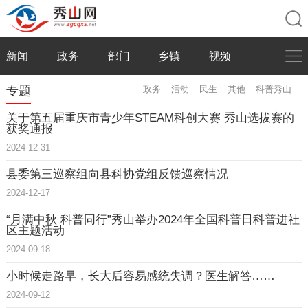
新闻
政务
部门
乡镇
视频
专题
政务
活动
民生
其他
科普秀山
关于第五届重庆市青少年STEAM科创大赛 秀山选拔赛的
获奖通报
2024-12-31
县委第三巡察组向县科协党组反馈巡察情况
2024-12-17
“月满中秋 科普同行”秀山举办2024年全国科普日科普进社
区主题活动
2024-09-18
小时候走路早，长大后容易感统失调？医生解答……
2024-09-12