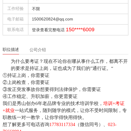
工作经验
不限
电子邮箱
1500620824@qq.com
150****6009
联系电话
登录查看完整电话
职位描述
公司介绍
为什么要考证？现在不论你在哪从事什么工作，都离不开
的要求是持证上岗，证也成为了我们的
”通行证。“
①持证上岗，你需要证
②上岗检查，你需要证
③发正突发事故你想要得到法律保护，你需要证
④工作稳定、升职加薪，你更需要证
我们是秀山创办
6年老品牌专业的技术培训学校，
培训+考证
+就业
一站式服务，随到随学的模式，让你不受时间限制，专
职教练一对一教学，让你学得快用得快。
想了解更多可电话咨询
17783117334
（微信同号）、
023-