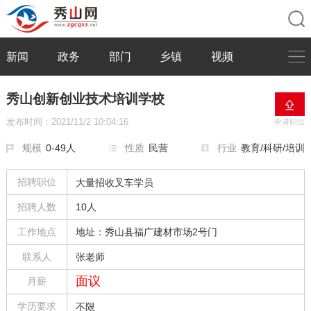
新闻
政务
部门
乡镇
视频
秀山创新创业技术培训学校
发布时间：2021/11/2 10:04:16
申请职位
规模
0-49人
性质
民营
行业
教育/科研/培训
招聘职位
大量招收叉车学员
招聘人数
10人
工作地点
地址：秀山县福广建材市场2号门
联系人
张老师
面议
月薪
学历要求
不限